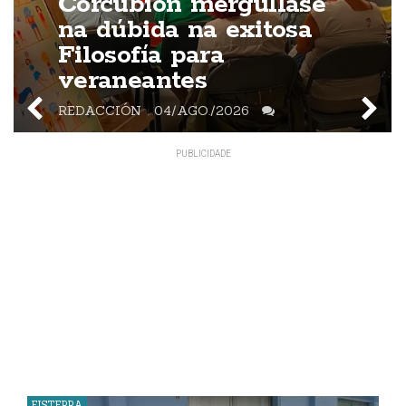
Corcubión mergúllase
na dúbida na exitosa
Filosofía para
veraneantes
REDACCIÓN
04/AGO./2026
FISTERRA