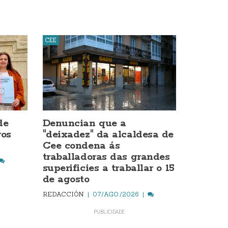
CEE
de
Denuncian que a
os
"deixadez" da alcaldesa de
Cee condena ás
traballadoras das grandes
superificies a traballar o 15
de agosto
REDACCIÓN
07/AGO./2026