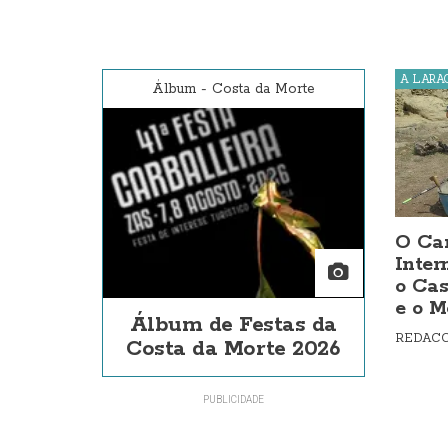
A LARA
Álbum
-
Costa da Morte
O Ca
Inter
o Cas
e o M
Álbum de Festas da
REDAC
Costa da Morte 2026