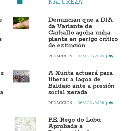
NATUREZA
e
Denuncian que a DIA
da Variante de
Carballo agoha unha
e
planta en perigo crítico
de extinción
REDACCIÓN
07/AGO./2026
ez
A Xunta actuará para
liberar a lagoa de
Baldaio ante a presión
ía
social xerada
REDACCIÓN
06/AGO./2026
P.E. Rego do Lobo:
Aprobada a