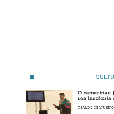
CULT
O camariñán J
coa lusofonía
UBALDO CERQUEIR