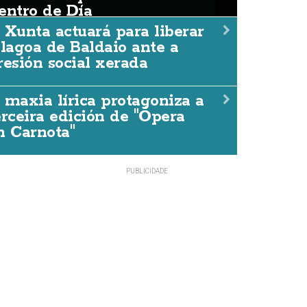
entro de Día
 Xunta actuará para liberar
 lagoa de Baldaio ante a
resión social xerada
 Xunta actuará para libera
aldaio ante a presión socia
 maxia lírica protagoniza a
erceira edición de "Ópera
DACCIÓN
06/AGO./2026
n Carnota"
A veciñanza mantñen a concentración prevista para es