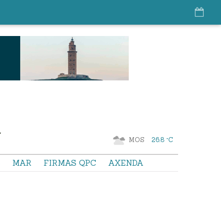
MOS
26.8 °C
S
MAR
FIRMAS QPC
AXENDA