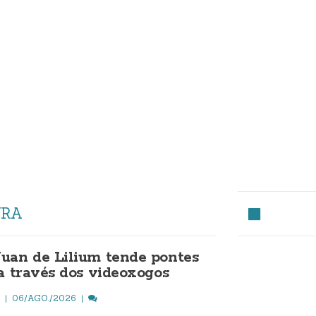
URA
uan de Lilium tende pontes
 a través dos videoxogos
O
06/AGO./2026