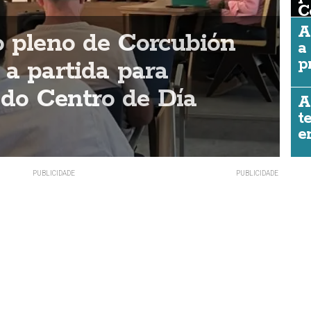
C
A
o pleno de Corcubión
a
p
 a partida para
A
 do Centro de Día
B
A
t
RE
e