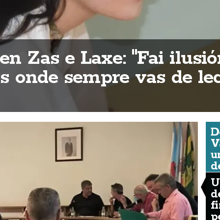
n Zas e Laxe: "Fai ilusió
ios onde sempre vas de lec
D
V
u
d
U
d
f
p