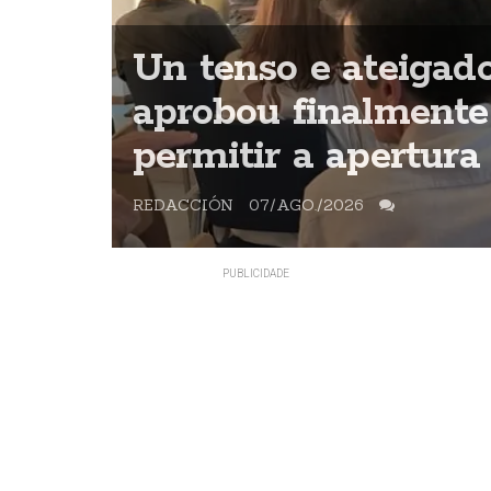
Un tenso e ateigad
o
aprobou finalmente
permitir a apertura
REDACCIÓN
07/AGO./2026