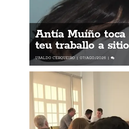
Antía Muíño toca e
teu traballo a sit
UBALDO CERQUEIRO
07/AGO./2026