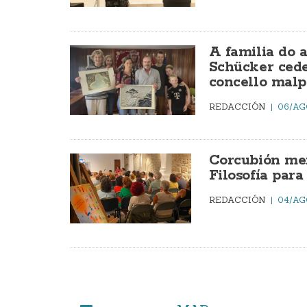
A familia do 
Schücker cede
concello malp
REDACCIÓN
06/AG
Corcubión mer
Filosofía par
REDACCIÓN
04/AG