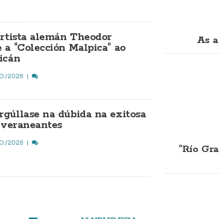
artista alemán Theodor
As a
 a "Colección Malpica" ao
icán
O./2026
gúllase na dúbida na exitosa
a veraneantes
O./2026
"Río Gra