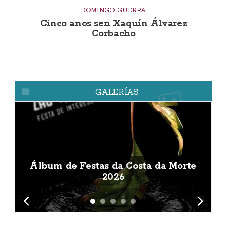
DOMINGO GUERRA
Cinco anos sen Xaquín Álvarez
Corbacho
GALERÍAS
Álbum de Festas da Costa da Morte
A
2026