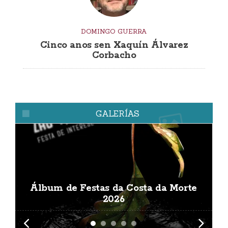
DOMINGO GUERRA
Cinco anos sen Xaquín Álvarez
Corbacho
GALERÍAS
Álbum de Festas da Costa da Morte
A
2026