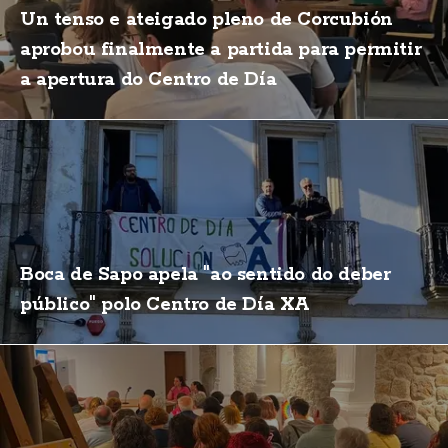
Un tenso e ateigado pleno de Corcubión
aprobou finalmente a partida para permitir
a apertura do Centro de Día
Boca de Sapo apela "ao sentido do deber
público" polo Centro de Día XA