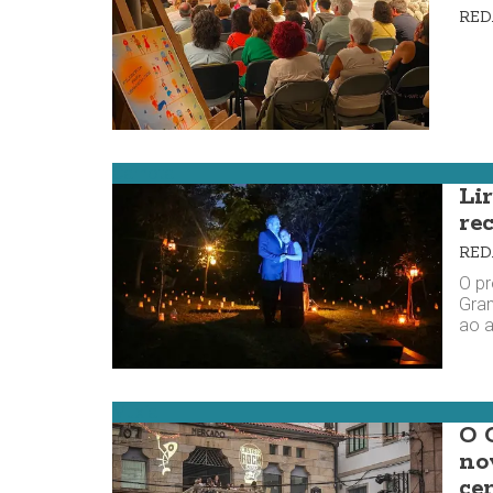
RE
Carnota
Li
re
RE
O pr
Gran
ao a
Muxía
O 
no
ce