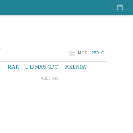
MOS
25.9 °C
S
MAR
FIRMAS QPC
AXENDA