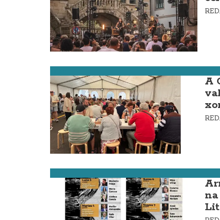
RE
Laxe
A 
va
xo
RE
Cee
Arr
na
Lit