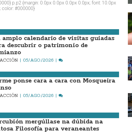
000} p.p2 {margin: 0.0px 0.0px 0.0px 0.0px; font: 10.0px
l; color: #000000}
 amplo calendario de visitas guiadas
ra descubrir o patrimonio de
mianzo
DACCIÓN
05/AGO./2026
rme ponse cara a cara con Mosqueira
nso
DACCIÓN
05/AGO./2026
rcubión mergúllase na dúbida na
itosa Filosofía para veraneantes