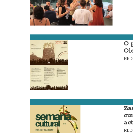
Malpica
O 
Ol
RE
Zas
Za
cu
ac
RE