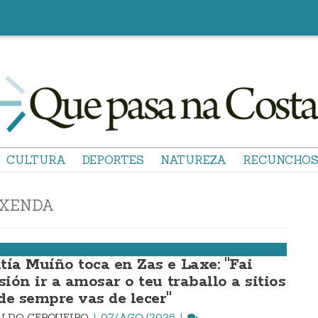
CULTURA
DEPORTES
NATUREZA
RECUNCHO
XENDA
tía Muíño toca en Zas e Laxe: "Fai
sión ir a amosar o teu traballo a sitios
de sempre vas de lecer"
LDO CERQUEIRO
07/AGO./2026