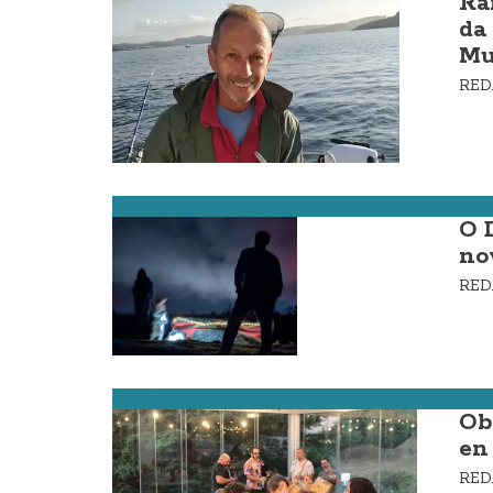
Ra
da
Mu
RE
Zas
O 
no
RE
Muxía
Ob
en
RE