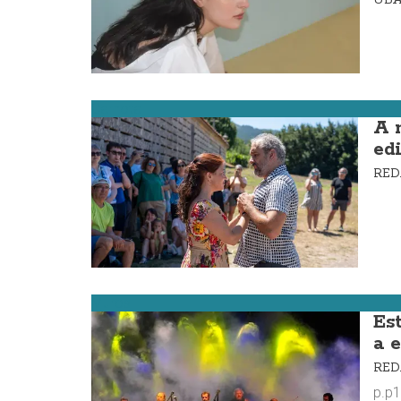
Carnota
A 
ed
RE
Muros
Es
a e
RE
p.p1