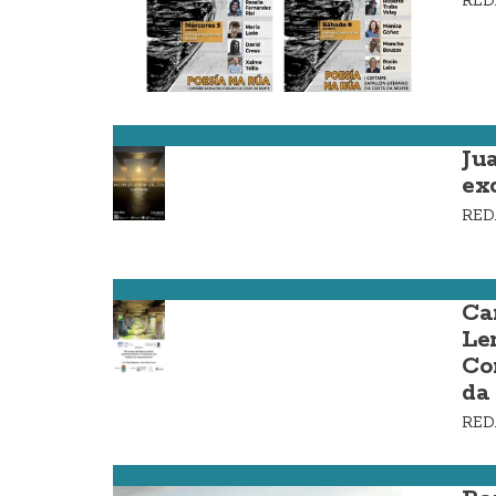
RE
Camariñas
Ju
ex
RE
Ponteceso
Ca
Le
Co
da
RE
Muxía