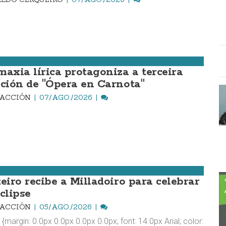
maxia lírica protagoniza a terceira
ición de "Ópera en Carnota"
DACCIÓN
07/AGO./2026
teiro recibe a Milladoiro para celebrar
clipse
DACCIÓN
05/AGO./2026
 {margin: 0.0px 0.0px 0.0px 0.0px; font: 14.0px Arial; color: