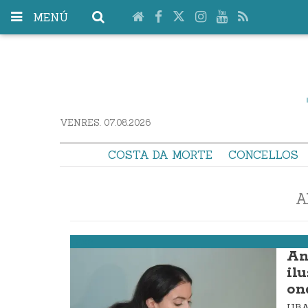
MENÚ
VENRES. 07.08.2026
COSTA DA MORTE
CONCELLOS
A
Laxe
An
ilu
on
UBA