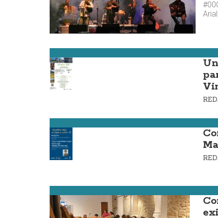
#000
Aria
Vimianzo
Un
pa
Vi
RE
Ponteceso
Co
Ma
RE
Corcubión
Co
ex