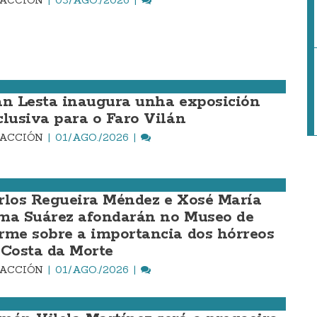
DACCIÓN
03/AGO./2026
an Lesta inaugura unha exposición
clusiva para o Faro Vilán
DACCIÓN
01/AGO./2026
rlos Regueira Méndez e Xosé María
ma Suárez afondarán no Museo de
rme sobre a importancia dos hórreos
 Costa da Morte
DACCIÓN
01/AGO./2026