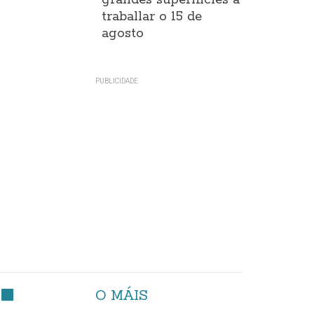
grandes superificies a
traballar o 15 de
agosto
O MÁIS