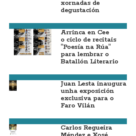
xornadas de
degustación
Cee
Arrinca en Cee
o ciclo de recitais
"Poesía na Rúa"
para lembrar o
Batallón Literario
Camariñas
Juan Lesta inaugura
unha exposición
exclusiva para o
Faro Vilán
Ponteceso
Carlos Regueira
Méndez e Xosé