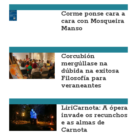
Ponteceso
Corme ponse cara a
cara con Mosqueira
Manso
Corcubión
Corcubión
mergúllase na
dúbida na exitosa
Filosofía para
veraneantes
Carnota
LiriCarnota: A ópera
invade os recunchos
e as almas de
Carnota