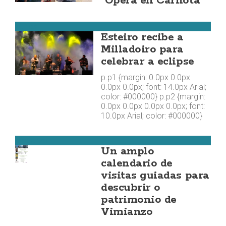
"Ópera en Carnota"
Muros
Esteiro recibe a
Milladoiro para
celebrar a eclipse
p.p1 {margin: 0.0px 0.0px
0.0px 0.0px; font: 14.0px Arial;
color: #000000} p.p2 {margin:
0.0px 0.0px 0.0px 0.0px; font:
10.0px Arial; color: #000000}
Vimianzo
Un amplo
calendario de
visitas guiadas para
descubrir o
patrimonio de
Vimianzo