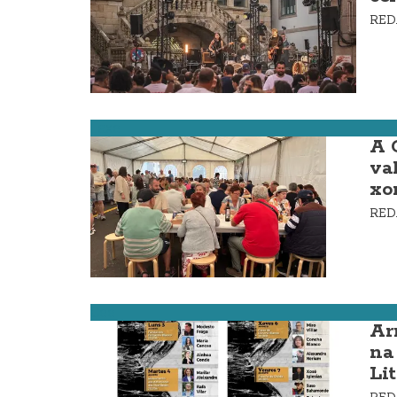
RE
Laxe
A 
va
xo
RE
Cee
Arr
na
Lit