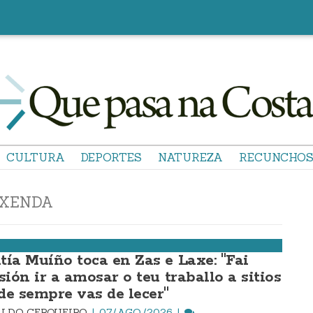
CULTURA
DEPORTES
NATUREZA
RECUNCHO
XENDA
tía Muíño toca en Zas e Laxe: "Fai
sión ir a amosar o teu traballo a sitios
de sempre vas de lecer"
LDO CERQUEIRO
07/AGO./2026