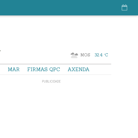
MOS
32.4 °C
S
MAR
FIRMAS QPC
AXENDA