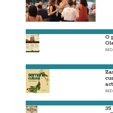
Malpica
O 
Ol
RE
Zas
Za
cu
ac
RE
Ponteceso
35