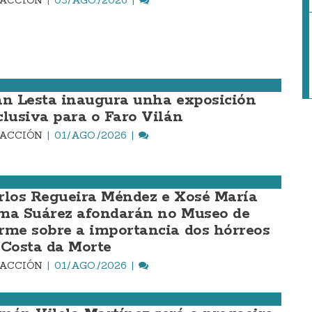
DACCIÓN
03/AGO./2026
an Lesta inaugura unha exposición
clusiva para o Faro Vilán
DACCIÓN
01/AGO./2026
rlos Regueira Méndez e Xosé María
ma Suárez afondarán no Museo de
rme sobre a importancia dos hórreos
 Costa da Morte
DACCIÓN
01/AGO./2026