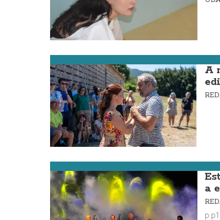
Carnota
A 
ed
RE
Muros
Es
a e
RE
p.p1