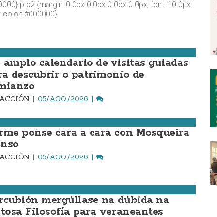
000} p.p2 {margin: 0.0px 0.0px 0.0px 0.0px; font: 10.0px
l; color: #000000}
 amplo calendario de visitas guiadas
ra descubrir o patrimonio de
mianzo
DACCIÓN
05/AGO./2026
rme ponse cara a cara con Mosqueira
nso
DACCIÓN
05/AGO./2026
rcubión mergúllase na dúbida na
itosa Filosofía para veraneantes