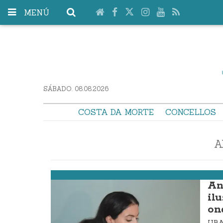
MENÚ
SÁBADO. 08.08.2026
COSTA DA MORTE
CONCELLOS
A
Laxe
An
ilu
on
UBA