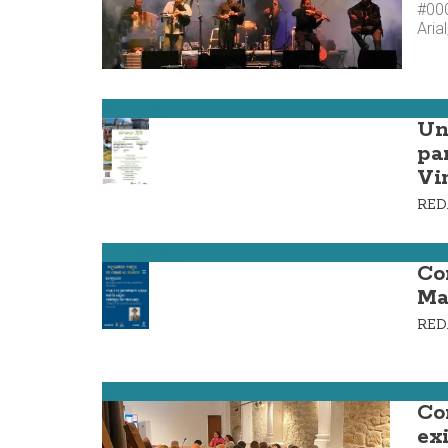
#000
Aria
Vimianzo
Un
pa
Vi
RE
Ponteceso
Co
Ma
RE
Corcubión
Co
ex