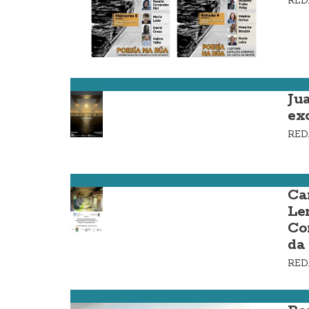
RE
Camariñas
Ju
ex
RE
Ponteceso
Ca
Le
Co
da
RE
Muxía