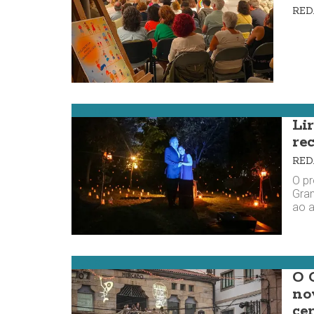
RE
Carnota
Li
re
RE
O pr
Gran
ao a
Muxía
O 
no
ce