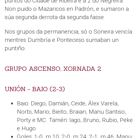
puntos do Cidade de Ribeira e a 2 do Negreira.
Non puido o Mazaricos en Padrón, e sumaron a
súa segunda derrota da segunda fasse.
Nos grupos da permanencia, só o Soneira vencía
mentres Dumbría e Ponteceso sumaban un
puntiño.
GRUPO ASCENSO, XORNADA 2
UNIÓN - BAIO (2-3)
Baio: Diego, Damián, Ceide, Álex Varela,
Norbi, Mario, Bieito, Braian, Manu Santiso,
Porty e MC. Tamén: Iago, Bruno, Rubio, Peke
e Hugo.
Goles: 1-0, m.10; 2-0, m.24; 2-1, m.46: Manu;