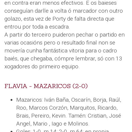
en contra eran menos efectivos. E os baieses
conseguían darlle a volta ó marcador con outro
golazo, esta vez de Porty de falta directa que
entrou por toda a escadra.
A partir do terceiro puideron pechar o partido en
varias ocasións pero o resultado final non se
movería cunha fantástica vitoria para o cadro
baiés, que chegaba, cómpre lembrar, só con 13
xogadores do primeiro equipo.
FLAVIA - MAZARICOS (2-0)
Mazaricos: Iván Baña, Oscarín, Borja, Raúl,
Roo, Marcos Corzón, Marquitos, Ricardo,
Brais, Pereiro, Kevin. Tamén: Cristian, José
Angel, Mario , Iago e Molinos.
Goles: 1-0, m.14; 2-0, m.64: en propia.