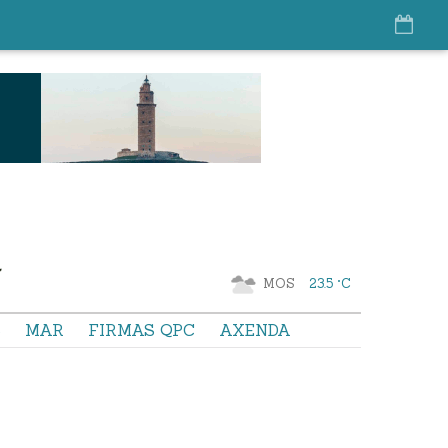
MOS
23.5 °C
S
MAR
FIRMAS QPC
AXENDA