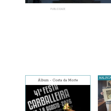
MALPIC
Álbum
-
Costa da Morte