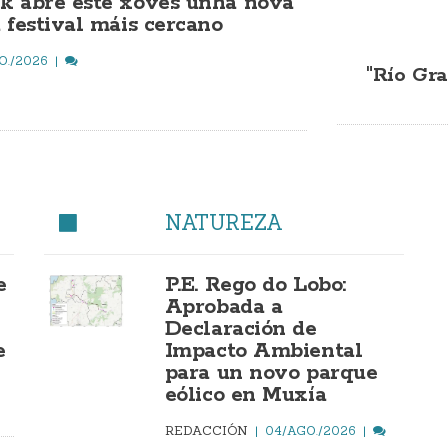
k abre este xoves unha nova
 festival máis cercano
O./2026
"Río Gra
NATUREZA
e
P.E. Rego do Lobo:
Aprobada a
Declaración de
e
Impacto Ambiental
para un novo parque
eólico en Muxía
REDACCIÓN
04/AGO./2026