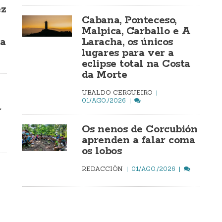
ez
Cabana, Ponteceso,
Malpica, Carballo e A
ía
Laracha, os únicos
lugares para ver a
eclipse total na Costa
da Morte
UBALDO CERQUEIRO
01/AGO./2026
r
Os nenos de Corcubión
aprenden a falar coma
os lobos
REDACCIÓN
01/AGO./2026