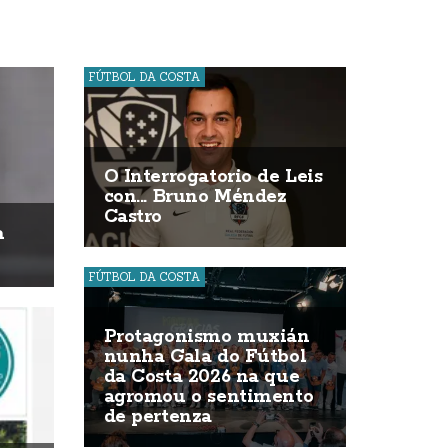
FÚTBOL DA COSTA
O Interrogatorio de Leis
con... Bruno Méndez
Castro
a
FÚTBOL DA COSTA
Protagonismo muxián
nunha Gala do Fútbol
da Costa 2026 na que
agromou o sentimento
de pertenza