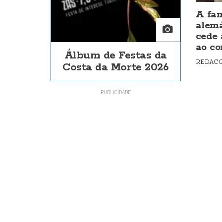
A fam
alem
cede 
ao co
Álbum de Festas da
REDAC
Costa da Morte 2026