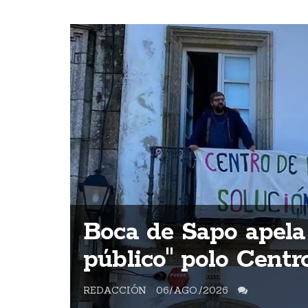
ntes
Boca de Sapo apela
s
público" polo Cent
REDACCIÓN
06/AGO./2026