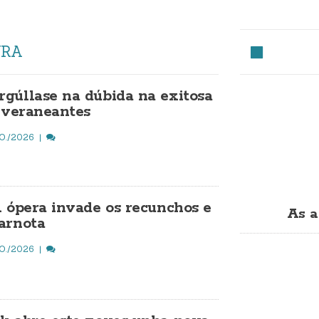
URA
gúllase na dúbida na exitosa
a veraneantes
O./2026
A ópera invade os recunchos e
As a
arnota
O./2026