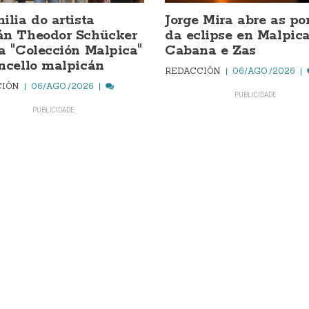
ilia do artista
Jorge Mira abre as po
án Theodor Schücker
da eclipse en Malpica
a "Colección Malpica"
Cabana e Zas
ncello malpicán
REDACCIÓN
06/AGO./2026
CIÓN
06/AGO./2026