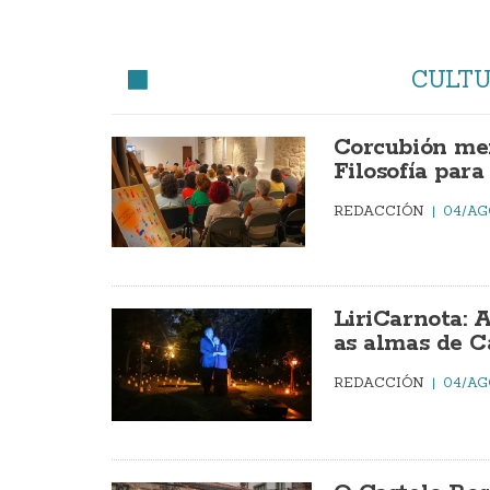
CULT
Corcubión mer
Filosofía par
REDACCIÓN
04/AG
LiriCarnota: 
as almas de C
REDACCIÓN
04/AG