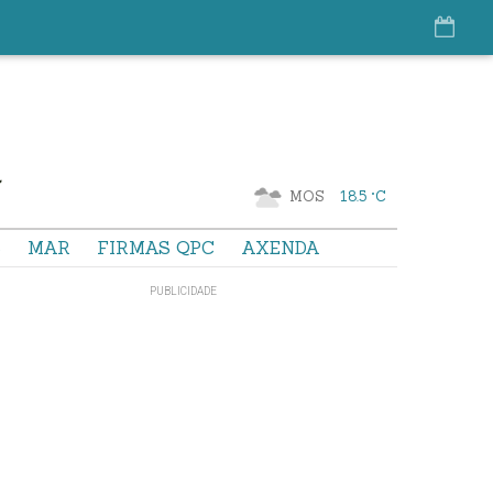
MOS
18.5 °C
S
MAR
FIRMAS QPC
AXENDA