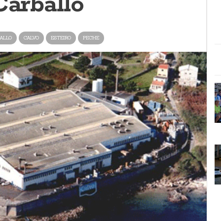
Carballo
ALLO
CALVO
ESTEIRO
PECHE