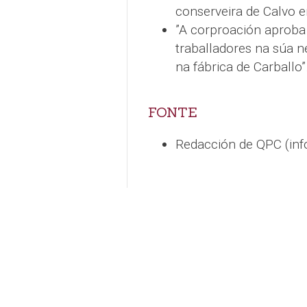
conserveira de Calvo en
”A corproación aproba 
traballadores na súa n
na fábrica de Carballo”
FONTE
Redacción de QPC (in