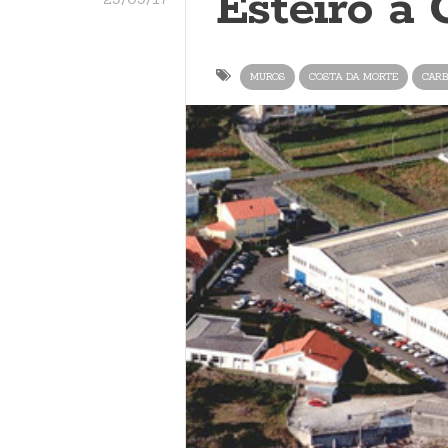
Esteiro a 
MUROS
COSTA DA MORTE
CARB