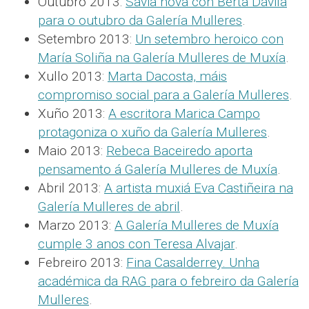
Outubro 2013:
Savia nova con Berta Dávila
para o outubro da Galería Mulleres
.
Setembro 2013:
Un setembro heroico con
María Soliña na Galería Mulleres de Muxía
.
Xullo 2013:
Marta Dacosta, máis
compromiso social para a Galería Mulleres
.
Xuño 2013:
A escritora Marica Campo
protagoniza o xuño da Galería Mulleres
.
Maio 2013:
Rebeca Baceiredo aporta
pensamento á Galería Mulleres de Muxía
.
Abril 2013:
A artista muxiá Eva Castiñeira na
Galería Mulleres de abril
.
Marzo 2013:
A Galería Mulleres de Muxía
cumple 3 anos con Teresa Alvajar
.
Febreiro 2013:
Fina Casalderrey. Unha
académica da RAG para o febreiro da Galería
Mulleres
.