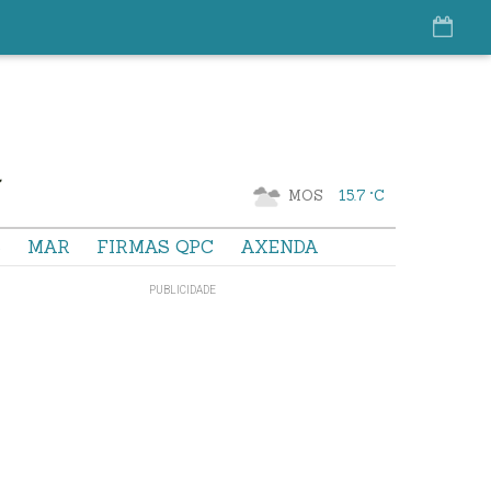
MOS
15.7 °C
S
MAR
FIRMAS QPC
AXENDA