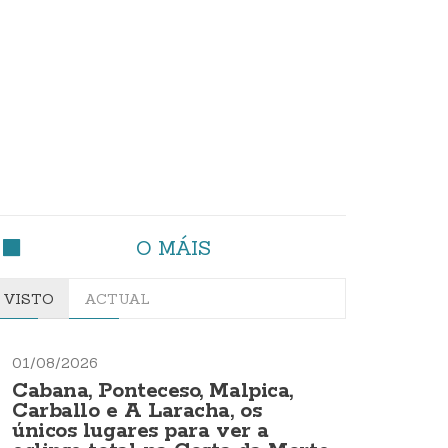
O MÁIS
VISTO
ACTUAL
01/08/2026
Cabana, Ponteceso, Malpica,
Carballo e A Laracha, os
únicos lugares para ver a