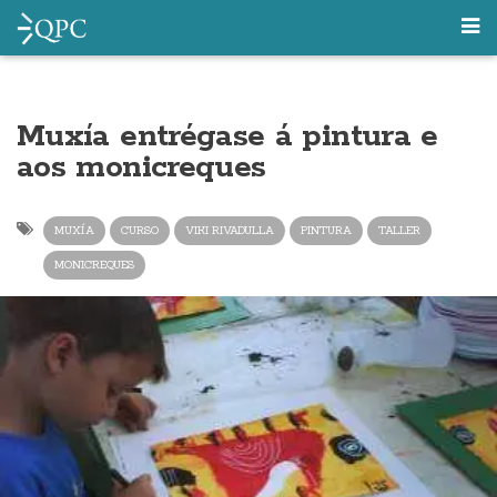
Muxía entrégase á pintura e
aos monicreques
MUXÍA
CURSO
VIKI RIVADULLA
PINTURA
TALLER
MONICREQUES