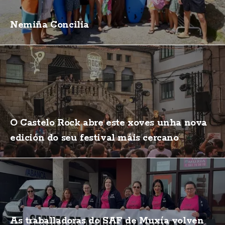
Nemiña Concilia
O Castelo Rock abre este xoves unha nova
edición do seu festival máis cercano
As traballadoras do SAF de Muxía volven