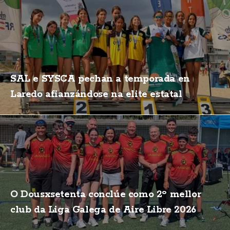
SAL e SYSCA pechan a temporada en
Laredo afianzándose na elite estatal
O Dousxsetenta conclúe como 2º mellor
club da Liga Galega de Aire Libre 2026