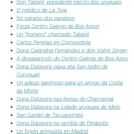
Don Tabaré, presidente electo dos uruguaio
.
O médico de La Teja
.
No paraíso dos paraísos
.
Forza Centro Galego de Bos Aires!
.
Un “hornero” chamado Tabaré
.
Carlos Penelas en Compostela
.
Dona Calandria Fernández e don Voitre Singer
.
A desaparición do Centro Galego de Bos Aires
.
Dona Diáspora viaxa ata San Isidro de
Curuguatí
.
Un adeus garimoso para un amigo da Costa
da Morte
.
Dona Diáspora nas beiras do Chamangá
.
Dona Diáspora na cidade uruguaia de Melo
.
San Gardel de Tacuarembó
.
Dona Diáspora na rambla de Piriápolis
.
Un fogón artiguista en Madrid
.