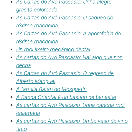
As Cartas do Avó Pascasio: Unha alegre
grasita coloreada
.
As Cartas do Avó Pascasio: O saqueo do
réxime macricida
.
As Cartas do Avó Pascasio: A aporofobia do
réxime macricida
.
Un moi lixeiro mecánico dental
.
As cartas do Avó Pascasio: Hai algo que non
pecha
.
As Cartas do Avó Pascasio: O regreso de
Alberto Manguel
.
A familia Batán do Mosquetín
.
A Banda Oriental é un bastión de benestar
.
As cartas do Avó Pascasio: Unha cancha moi
enlamada
.
As cartas do Avó Pascasio: Un bo vaso de viño
tinto
.