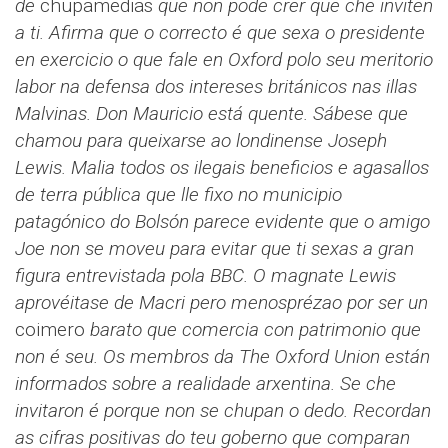
de
chupamedias
que non pode crer que che inviten
a ti. Afirma que o correcto é que sexa o presidente
en exercicio o que fale en Oxford polo seu meritorio
labor na defensa dos intereses británicos nas illas
Malvinas. Don Mauricio está quente. Sábese que
chamou para queixarse ao londinense Joseph
Lewis. Malia todos os ilegais beneficios e agasallos
de terra pública que lle fixo no municipio
patagónico do Bolsón parece evidente que o amigo
Joe non se moveu para evitar que ti sexas a gran
figura entrevistada pola BBC. O magnate Lewis
aprovéitase de Macri pero menosprézao por ser un
coimero
barato que comercia con patrimonio que
non é seu.
Os membros da The Oxford Union están
informados sobre a realidade arxentina. Se che
invitaron é porque non se chupan o dedo. Recordan
as cifras positivas do teu goberno que comparan