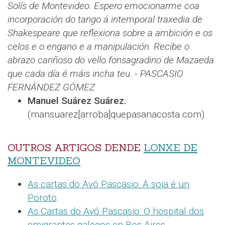
Solís de Montevideo. Espero emocionarme coa
incorporación do tango á intemporal traxedia de
Shakespeare que reflexiona sobre a ambición e os
celos e o engano e a manipulación. Recibe o
abrazo cariñoso do vello fonsagradino de Mazaeda
que cada día é máis incha teu.
-
PASCASIO
FERNÁNDEZ GÓMEZ
Manuel Suárez Suárez.
(mansuarez[arroba]quepasanacosta.com).
OUTROS ARTIGOS DENDE
LONXE DE
MONTEVIDEO
As cartas do Avó Pascasio: A soia é un
Poroto
.
As Cartas do Avó Pascasio: O hospital dos
emigrantes galegos en Bos Aires
.