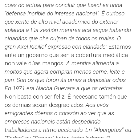
coas do actual para concluír que fixeches unha
"defensa incrible do interese nacional". É curioso
que xente de alto nivel académico do exterior
aplauda a túa xestión mentres acá segue habendo
cidadáns que che culpan de todos os males. O
gran Axel Kicillof exprésao con claridade:
Estamos
ante un goberno que sen a cobertura mediática
non vale dúas mangos.
A mentira alimenta a
moitos que agora compran menos carne, leite e
pan. Son os que foron ás urnas a depositar odios.
En 1971 era Nacha Guevara a que os retrataba:
Non basta con ser feliz. É necesario tamén que
os demais sexan desgraciados
.
Aos avós
emigrantes dóenos o corazón ao ver que as
empresas nacionais están despedindo
traballadores a ritmo acelerado. En “Alpargatas” ou