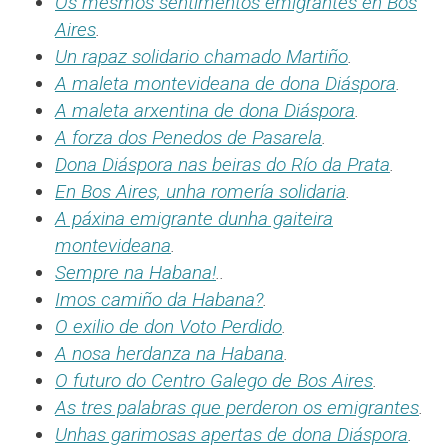
Os mesmos sentimentos emigrantes en Bos
Aires
.
Un rapaz solidario chamado Martiño
.
A maleta montevideana de dona Diáspora
.
A maleta arxentina de dona Diáspora
.
A forza dos Penedos de Pasarela
.
Dona Diáspora nas beiras do Río da Prata
.
En Bos Aires, unha romería solidaria
.
A páxina emigrante dunha gaiteira
montevideana
.
Sempre na Habana!
..
Imos camiño da Habana?
.
O exilio de don Voto Perdido
.
A nosa herdanza na Habana
.
O futuro do Centro Galego de Bos Aires
.
As tres palabras que perderon os emigrantes
.
Unhas garimosas apertas de dona Diáspora
.