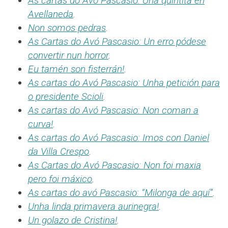
As cartas do Avó Pascasio: Una quintita en
Avellaneda
.
Non somos pedras
.
As Cartas do Avó Pascasio: Un erro pódese
convertir nun horror
.
Eu tamén son fisterrán!
.
As cartas do Avó Pascasio: Unha petición para
o presidente Scioli
.
As cartas do Avó Pascasio: Non coman a
curva!
.
As cartas do Avó Pascasio: Imos con Daniel
da Villa Crespo
.
As Cartas do Avó Pascasio: Non foi maxia
pero foi máxico
.
As cartas do avó Pascasio: “Milonga de aquí”
.
Unha linda primavera aurinegra!
.
Un golazo de Cristina!
.