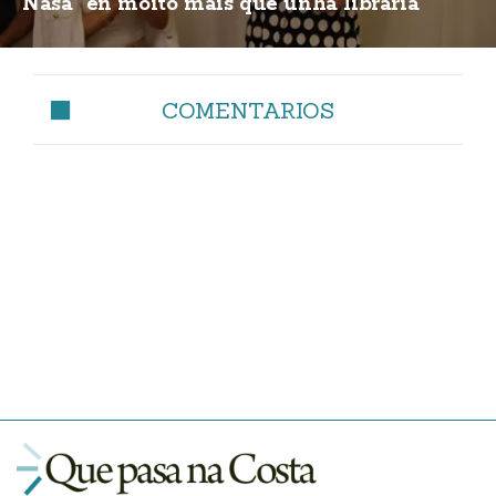
Nasa" en moito máis que unha libraría
COMENTARIOS