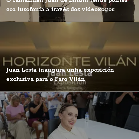
O camariñán Juan de Lilium tende pontes
coa lusofonía a través dos videoxogos
Juan Lesta inaugura unha exposición
exclusiva para o Faro Vilán