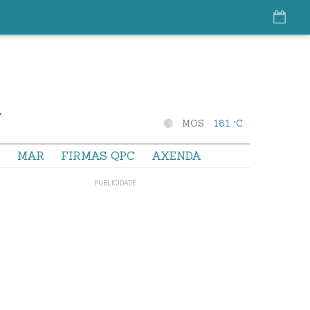
MOS
18.1 °C
S
MAR
FIRMAS QPC
AXENDA