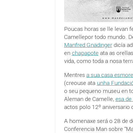
Poucas horas se lle levan 
Camellepor todo mundo. De
Manfred Gnädinger
dicía a
en
chapapote
ata as orella
vida, como toda a nosa terr
Mentres
a sua casa esmor
(creouse ata
unha Fundaci
o seu pequeno museu en tod
Aleman de Camelle,
esa de 
actos polo 12º aniversario
A homenaxe será o 28 de de
Conferencia Man sobre “Mar