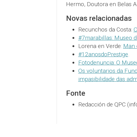
Hermo, Doutora en Belas Ar
Novas relacionadas
Recunchos da Costa:
O
#7marabillas: Museo 
Lorena en Verde:
Man 
#12anosdoPrestige
.
Fotodenuncia: O Muse
Os voluntarios da Fun
impasibilidade das adm
Fonte
Redacción de QPC (inf