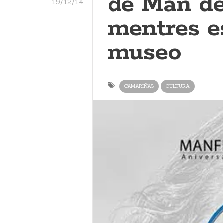
de Man de
19/12/14
mentres e
museo
CAMARIÑAS
CULTURA