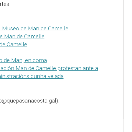
tes.
 Museo de Man de Camelle
.
de Man de Camelle
.
de Camelle
.
o de Man, en coma
.
dación Man de Camelle protestan ante a
inistracións cunha velada
.
o@quepasanacosta.gal).