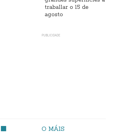
grandes superificies a
traballar o 15 de
agosto
O MÁIS