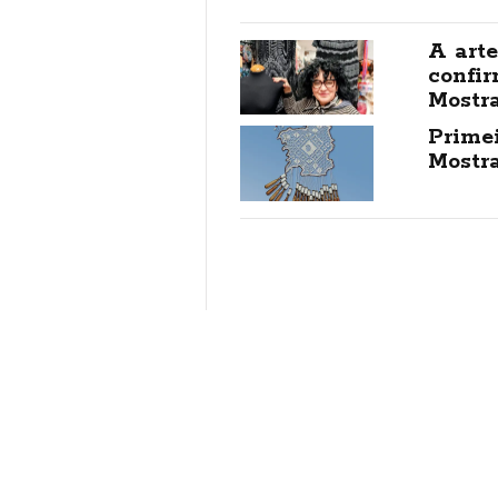
A arte
confir
Mostr
Prime
Mostr