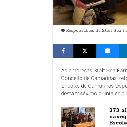
Responsables de Stolt Sea F
As empresas Stolt Sea Farm
Concello de Camariñas, re
Encaixe de Camariñas Depu
desta triséximo quinta edici
373 a
navega
Escola