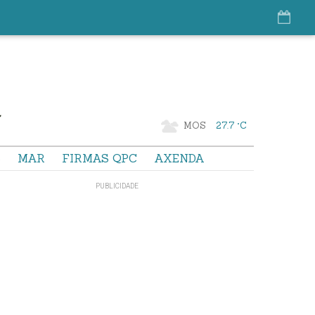
MOS
27.7 °C
S
MAR
FIRMAS QPC
AXENDA