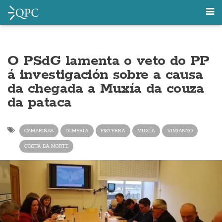
O PSdG lamenta o veto do PP
á investigación sobre a causa
da chegada a Muxía da couza
da pataca
CAMARIÑAS
DUMBRÍA
FISTERRA
MUXÍA
VIMIANZO
COSTA DA MORTE