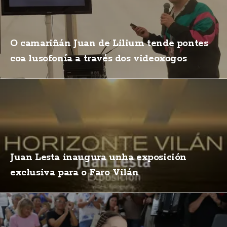
O camariñán Juan de Lilium tende pontes
coa lusofonía a través dos videoxogos
Juan Lesta inaugura unha exposición
exclusiva para o Faro Vilán