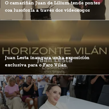
O camariñán Juan de Lilium tende pontes
coa lusofonía a través dos videoxogos
Juan Lesta inaugura unha exposición
exclusiva para o Faro Vilán