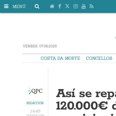
MENÚ
VENRES. 07.08.2026
COSTA DA MORTE
CONCELLOS
Así se rep
120.000€ 
REDACCIÓN
14:45
07/04/25