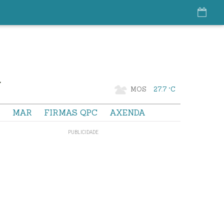
MOS
27.7 °C
S
MAR
FIRMAS QPC
AXENDA