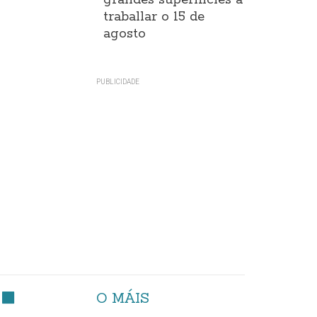
grandes superificies a
traballar o 15 de
agosto
O MÁIS