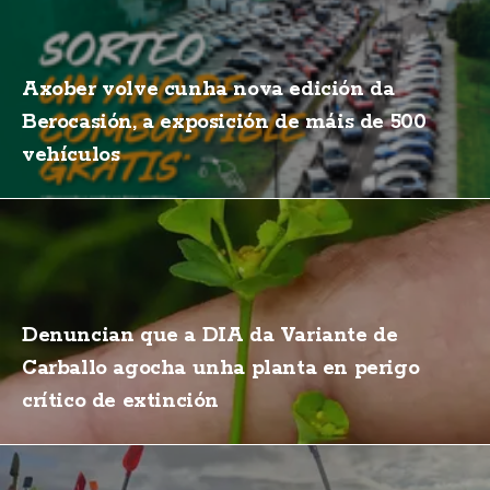
Axober volve cunha nova edición da
Berocasión, a exposición de máis de 500
vehículos
Denuncian que a DIA da Variante de
Carballo agocha unha planta en perigo
crítico de extinción