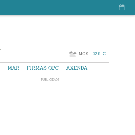
MOS
22.9 °C
S
MAR
FIRMAS QPC
AXENDA