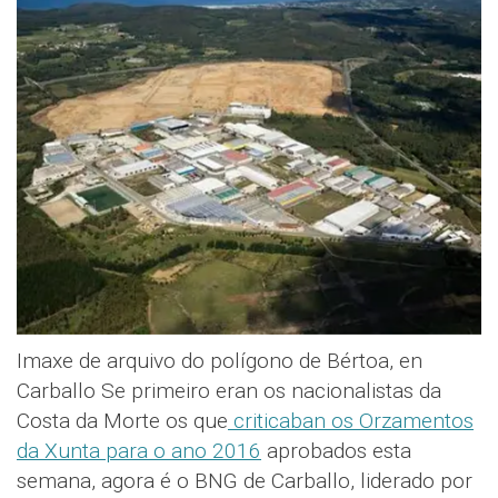
Imaxe de arquivo do polígono de Bértoa, en
Carballo Se primeiro eran os nacionalistas da
Costa da Morte os que
criticaban os Orzamentos
da Xunta para o ano 2016
aprobados esta
semana, agora é o BNG de Carballo, liderado por