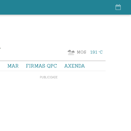
MOS
19.1 °C
S
MAR
FIRMAS QPC
AXENDA