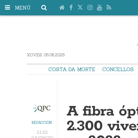
MENÚ
XOVES. 06.08.2026
COSTA DA MORTE
CONCELLOS
A fibra óp
2.300 viv
REDACCIÓN
11:22
04/09/20