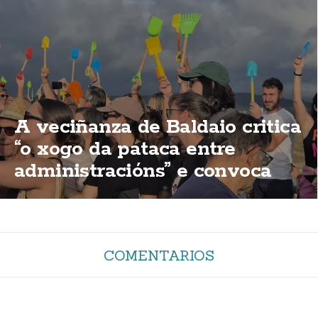
A veciñanza de Baldaio critica
“o xogo da pataca entre
administracións” e convoca
unha nova concentración
COMENTARIOS