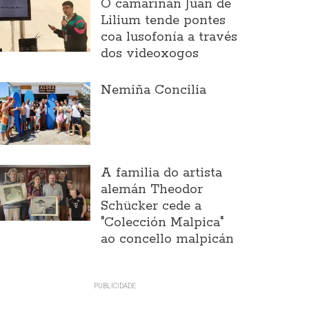
O camariñán Juan de
Lilium tende pontes
coa lusofonía a través
dos videoxogos
Nemiña Concilia
A familia do artista
alemán Theodor
Schücker cede a
"Colección Malpica"
ao concello malpicán