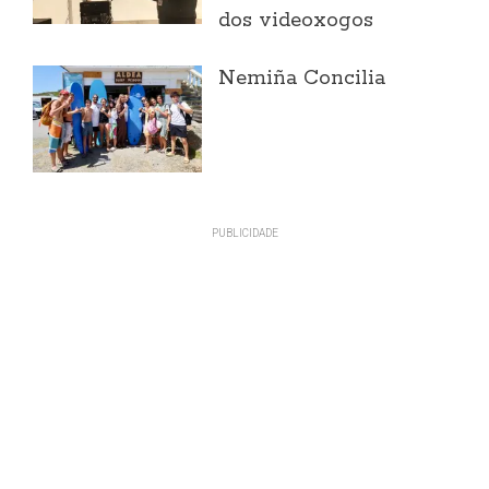
dos videoxogos
Nemiña Concilia