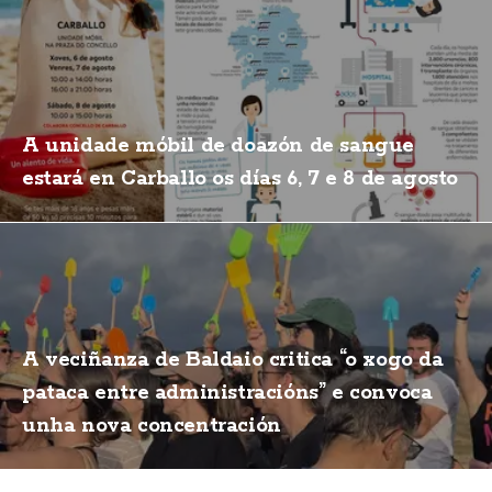
A unidade móbil de doazón de sangue
estará en Carballo os días 6, 7 e 8 de agosto
A veciñanza de Baldaio critica “o xogo da
pataca entre administracións” e convoca
unha nova concentración