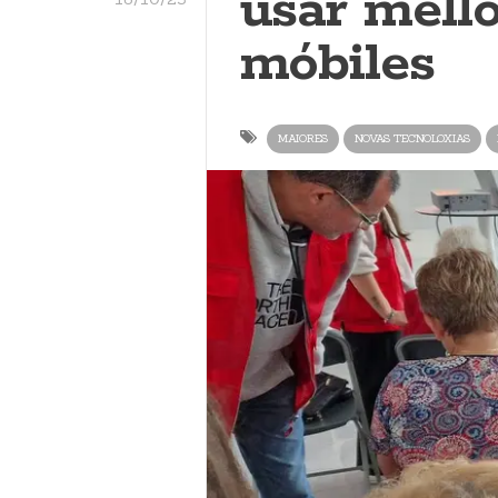
usar mello
móbiles
MAIORES
NOVAS TECNOLOXIAS