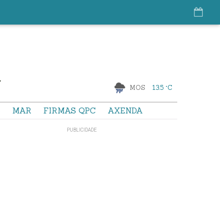
MOS
13.5 °C
S
MAR
FIRMAS QPC
AXENDA