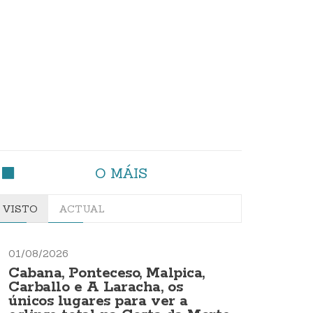
O MÁIS
VISTO
ACTUAL
01/08/2026
Cabana, Ponteceso, Malpica,
Carballo e A Laracha, os
únicos lugares para ver a