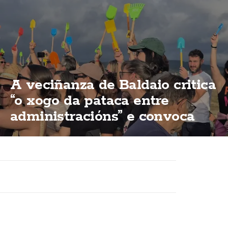
A veciñanza de Baldaio critica
“o xogo da pataca entre
administracións” e convoca
unha nova concentración