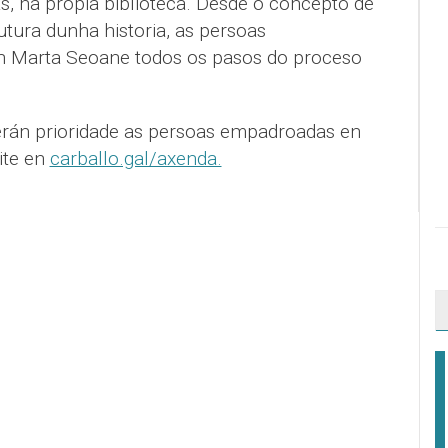
as, na propia biblioteca. Desde o concepto de
rutura dunha historia, as persoas
on Marta Seoane todos os pasos do proceso
terán prioridade as persoas empadroadas en
ite en
carballo.gal/axenda.