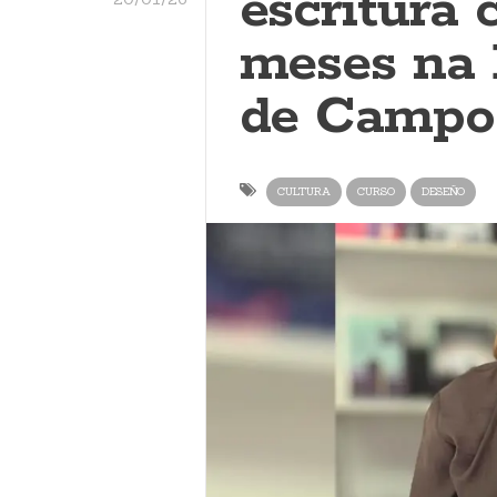
escritura 
meses na 
de Campo
CULTURA
CURSO
DESEÑO