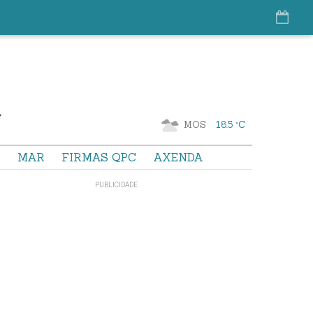
MOS
18.5 °C
S
MAR
FIRMAS QPC
AXENDA