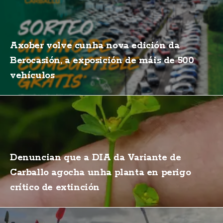
Axober volve cunha nova edición da
Berocasión, a exposición de máis de 500
vehículos
Denuncian que a DIA da Variante de
Carballo agocha unha planta en perigo
crítico de extinción