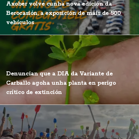
Axober volve cunha nova edición da
Berocasión, a exposición de máis de 500
vehículos
Denuncian que a DIA da Variante de
Carballo agoha unha planta en perigo
crítico de extinción