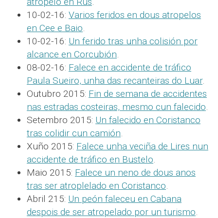
atropelo en Rus
.
10-02-16:
Varios feridos en dous atropelos
en Cee e Baio
.
10-02-16:
Un ferido tras unha colisión por
alcance en Corcubión
.
08-02-16:
Falece en accidente de tráfico
Paula Sueiro, unha das recanteiras do Luar
.
Outubro 2015:
Fin de semana de accidentes
nas estradas costeiras, mesmo cun falecido
.
Setembro 2015:
Un falecido en Coristanco
tras colidir cun camión
.
Xuño 2015:
Falece unha veciña de Lires nun
accidente de tráfico en Bustelo
.
Maio 2015:
Falece un neno de dous anos
tras ser atroplelado en Coristanco
.
Abril 215:
Un peón faleceu en Cabana
despois de ser atropelado por un turismo
.