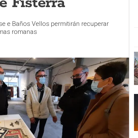
e Fisterra
e e Baños Vellos permitirán recuperar
ermas romanas