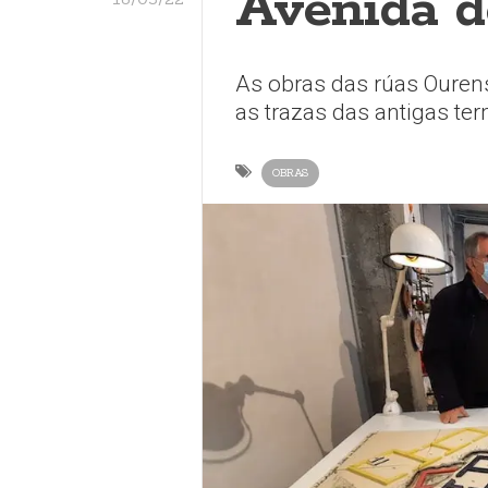
Avenida d
As obras das rúas Ourens
as trazas das antigas t
OBRAS