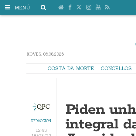
MENÚ
XOVES. 06.08.2026
COSTA DA MORTE
CONCELLOS
Piden unh
integral d
REDACCIÓN
12:43
18/03/22