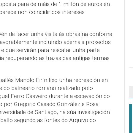
oposta para de máis de 1 millón de euros en
parece non coincidir cos intereses
vén de facer unha visita ás obras na contorna
favorablemente incluíndo ademais proxectos
, e que servirán para rescatar unha parte
ia recuperando as trazas das antigas termas
ballés Manolo Eirín fixo unha recreación en
s do balneario romano realizado polo
uel Ferro Caaveiro durante a escavación do
ido por Gregorio Casado González e Rosa
versidade de Santiago, na súa investigación
ballo segundo as fontes do Arquivo do