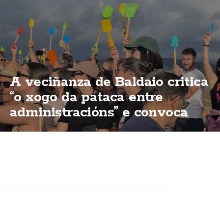
A veciñanza de Baldaio critica
“o xogo da pataca entre
administracións” e convoca
unha nova concentración