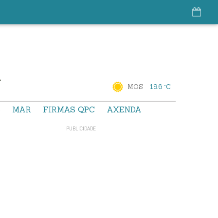
MOS
19.6 °C
S
MAR
FIRMAS QPC
AXENDA