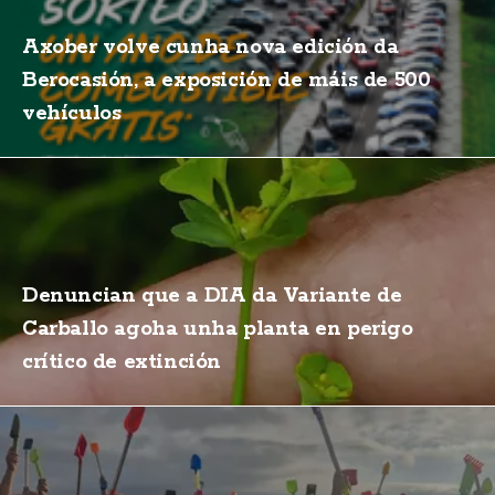
Axober volve cunha nova edición da
Berocasión, a exposición de máis de 500
vehículos
Denuncian que a DIA da Variante de
Carballo agoha unha planta en perigo
crítico de extinción