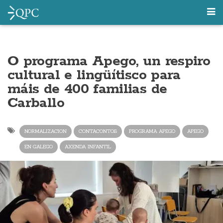
O programa Apego, un respiro
cultural e lingüítisco para
máis de 400 familias de
Carballo
NORMALIZACION
CONTACONTOS
PROGRAMA APEGO
APEGO
EN GALEGO
AXENDA INFANTIL