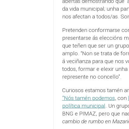
abertas demostrando que “a
da vida municipal; unha par
nos afectan a todos/as. So
Pretenden conformarse com
presentarse ás eleccións mu
que teñen que ser un grupo
amplo. “Non se trata de fo
á veciñanza para que nos vo
todos, formar e elexir unh
represente no concello”.
Curiosos estamos tamén an
”Nós tamén podemos
, con
política municipal
. Un grup
BNG e PIMAZ, pero que nac
cambio de rumbo en Mazari