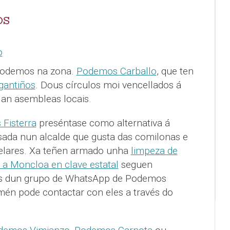
OS
 Podemos na zona.
Podemos Carballo
, que ten
antiños
. Dous círculos moi vencellados á
llan asembleas locais.
Fisterra
preséntase como alternativa á
osada nun alcalde que gusta das comilonas e
ntelares. Xa teñen armado unha
limpeza de
 a Moncloa en clave estatal
seguen
és dun grupo de WhatsApp de Podemos
amén pode contactar con eles a través do