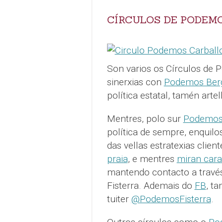
CÍRCULOS DE PODEM
Son varios os Círculos de
sinerxias con
Podemos Berg
política estatal, tamén arte
Mentres, polo sur
Podemos 
política de sempre, enquil
das vellas estratexias clie
praia
, e mentres
miran cara
mantendo contacto a trav
Fisterra. Ademais do
FB
, t
tuiter
@PodemosFisterra
.