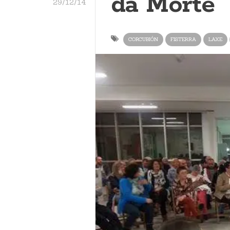
da Morte
29/12/14
CORCUBIÓN
FISTERRA
LAXE