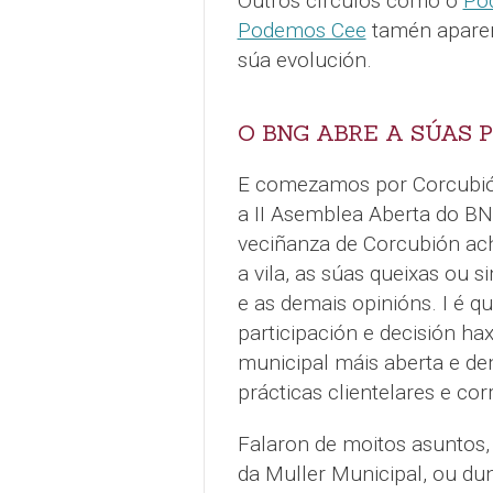
Outros círculos como o
Po
Podemos Cee
tamén aparen
súa evolución.
O BNG ABRE A SÚAS 
E comezamos por Corcubió
a II Asemblea Aberta do B
veciñanza de Corcubión ac
a vila, as súas queixas ou 
e as demais opinións. I é qu
participación e decisión ha
municipal máis aberta e de
prácticas clientelares e co
Falaron de moitos asuntos,
da Muller Municipal, ou dun