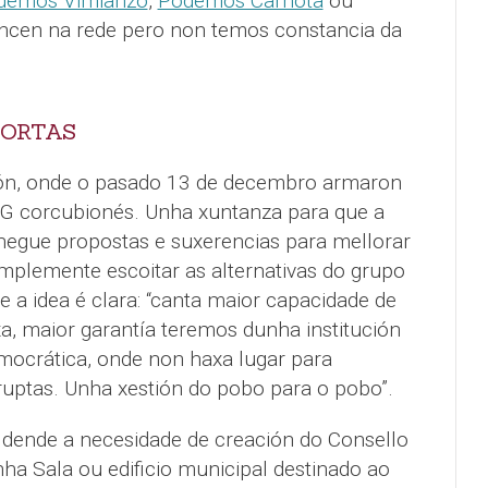
demos Vimianzo
,
Podemos Carnota
ou
cen na rede pero non temos constancia da
PORTAS
n, onde o pasado 13 de decembro armaron
NG corcubionés. Unha xuntanza para que a
hegue propostas e suxerencias para mellorar
simplemente escoitar as alternativas do grupo
e a idea é clara: “canta maior capacidade de
xa, maior garantía teremos dunha institución
mocrática, onde non haxa lugar para
rruptas. Unha xestión do pobo para o pobo”.
 dende a necesidade de creación do Consello
ha Sala ou edificio municipal destinado ao