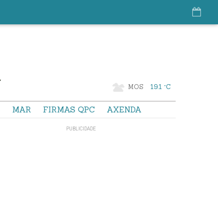
MOS
19.1 °C
S
MAR
FIRMAS QPC
AXENDA