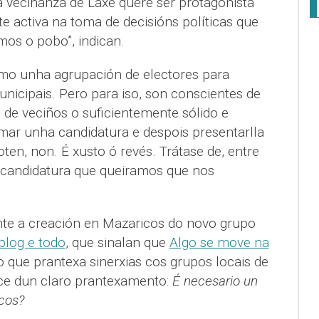
 veciñanza de Laxe quere ser protagonista
te activa na toma de decisións políticas que
mos o pobo”, indican.
o unha agrupación de electores para
nicipais. Pero para iso, son conscientes de
 de veciños o suficientemente sólido e
rmar unha candidatura e despois presentarlla
ten, non. É xusto ó revés. Trátase de, entre
a candidatura que queiramos que nos
te a creación en Mazaricos do novo grupo
blog e todo
, que sinalan que
Algo se move na
o que prantexa sinerxias cos grupos locais de
e dun claro prantexamento:
É necesario un
cos?