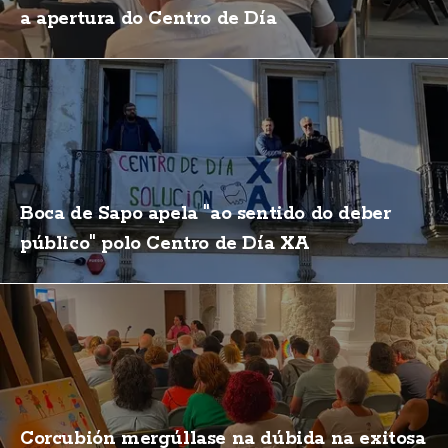
a apertura do Centro de Día
Boca de Sapo apela "ao sentido do deber
público" polo Centro de Día XA
Corcubión mergúllase na dúbida na exitosa