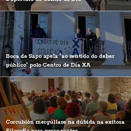
Boca de Sapo apela "ao sentido do deber
público" polo Centro de Día XA
Corcubión mergúllase na dúbida na exitosa