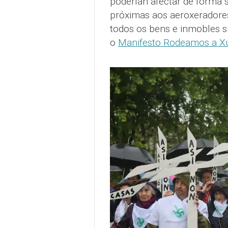
poderían afectar de forma 
próximas aos aeroxeradores,
todos os bens e inmobles si
o
Manifesto Rodeamos a X