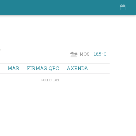
MOS
18.5 °C
S
MAR
FIRMAS QPC
AXENDA