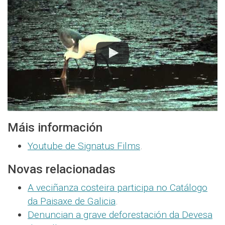
Máis información
Youtube de Signatus Films
.
Novas relacionadas
A veciñanza costeira participa no Catálogo
da Paisaxe de Galicia
.
Denuncian a grave deforestación da Devesa