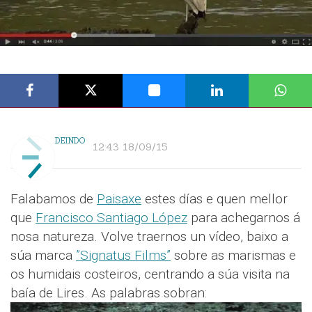
DEINDO
12:43 18/09/15
Falabamos de
Paisaxe
estes días e quen mellor
que
Francisco Santiago López
para achegarnos á
nosa natureza. Volve traernos un vídeo, baixo a
súa marca
”Signatus Films”
sobre as marismas e
os humidais costeiros, centrando a súa visita na
baía de Lires. As palabras sobran: