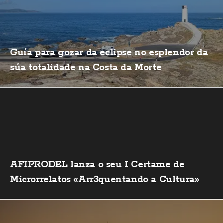
Guía para gozar da eclipse no esplendor da
súa totalidade na Costa da Morte
AFIPRODEL lanza o seu I Certame de
Microrrelatos «Arr3quentando a Cultura»