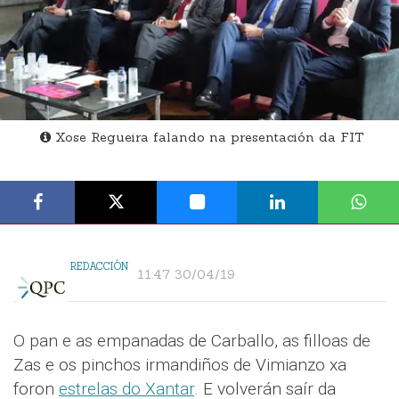
Xose Regueira falando na presentación da FIT
REDACCIÓN
11:47 30/04/19
O pan e as empanadas de Carballo, as filloas de
Zas e os pinchos irmandiños de Vimianzo xa
foron
estrelas do Xantar
. E volverán saír da