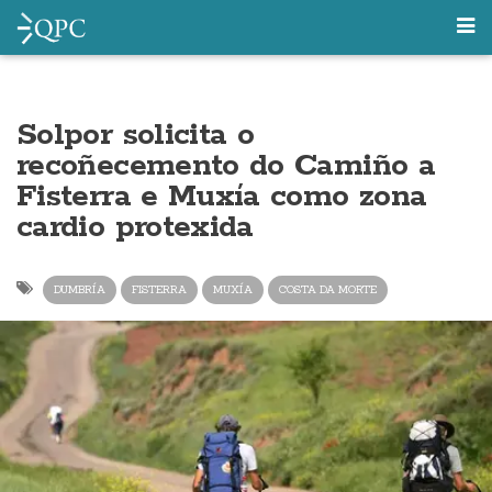
Solpor solicita o
recoñecemento do Camiño a
Fisterra e Muxía como zona
cardio protexida
DUMBRÍA
FISTERRA
MUXÍA
COSTA DA MORTE