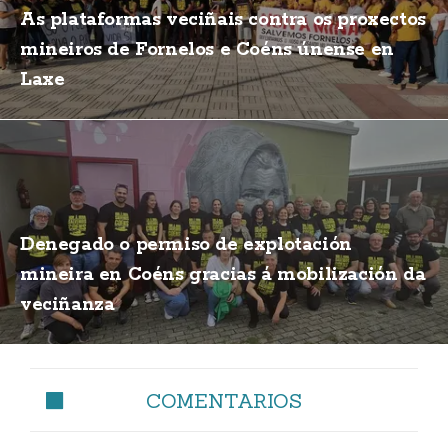
As plataformas veciñais contra os proxectos
mineiros de Fornelos e Coéns únense en
Laxe
Denegado o permiso de explotación
mineira en Coéns gracias á mobilización da
veciñanza
COMENTARIOS