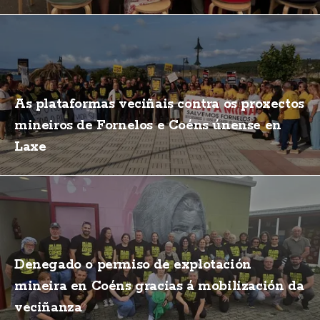
As plataformas veciñais contra os proxectos
mineiros de Fornelos e Coéns únense en
Laxe
Denegado o permiso de explotación
mineira en Coéns gracias á mobilización da
veciñanza