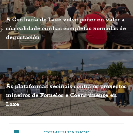
A Confraría de Laxe volve poñer en valor a
súa calidade cunhas completas xornadas de
degustación
As plataformas veciñais contra os proxectos
mineiros de Fornelos e Coéns únense en
Laxe
COMENTARIOS