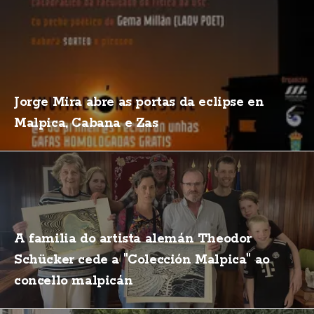
Jorge Mira abre as portas da eclipse en
Malpica, Cabana e Zas
A familia do artista alemán Theodor
Schücker cede a "Colección Malpica" ao
concello malpicán