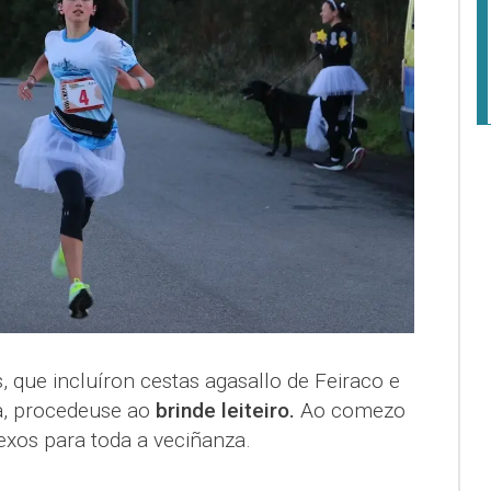
 que incluíron cestas agasallo de Feiraco e
a, procedeuse ao
brinde leiteiro.
Ao comezo
xos para toda a veciñanza.