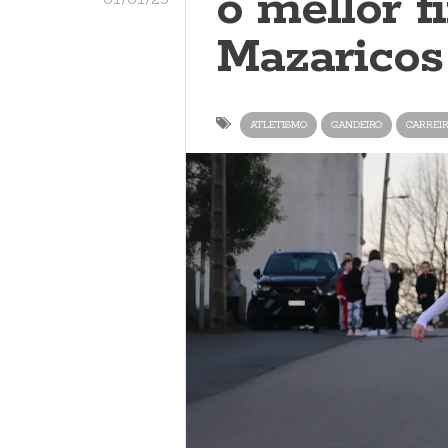
o mellor f
Mazaricos
ATLETISMO
GANDEIRO
CARREIR