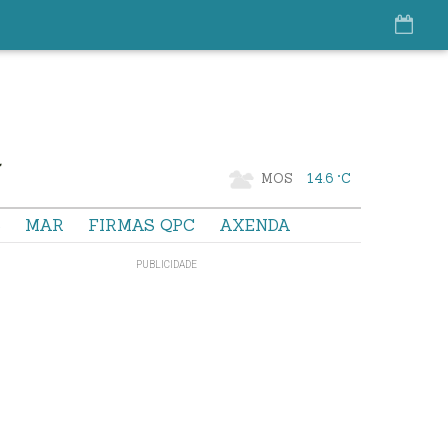
MOS
14.6 °C
S
MAR
FIRMAS QPC
AXENDA