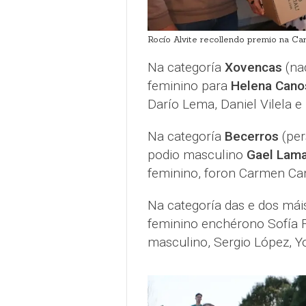
Rocío Alvite recollendo premio na Ca
Na categoría
Xovencas
(nad
feminino para
Helena Canos
Darío Lema, Daniel Vilela e 
Na categoría
Becerros
(per
podio masculino
Gael Lam
feminino, foron Carmen Can
Na categoría das e dos má
feminino enchérono Sofía F
masculino, Sergio López, Yo