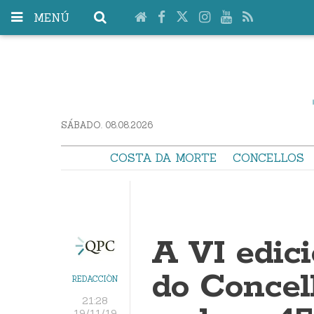
MENÚ
SÁBADO. 08.08.2026
COSTA DA MORTE
CONCELLOS
A VI edic
do Concel
REDACCIÓN
21:28
19/11/19