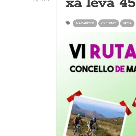
xa leva 45
MAZARICOS
CICLISMO
RUTA