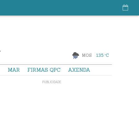
MOS
13.5 °C
S
MAR
FIRMAS QPC
AXENDA