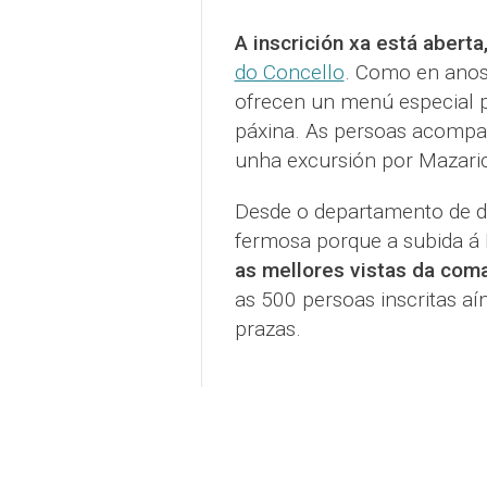
A inscrición xa está aberta
do Concello
. Como en anos 
ofrecen un menú especial p
páxina. As persoas acompañ
unha excursión por Mazari
Desde o departamento de de
fermosa porque a subida á
as mellores vistas da com
as 500 persoas inscritas aí
prazas.