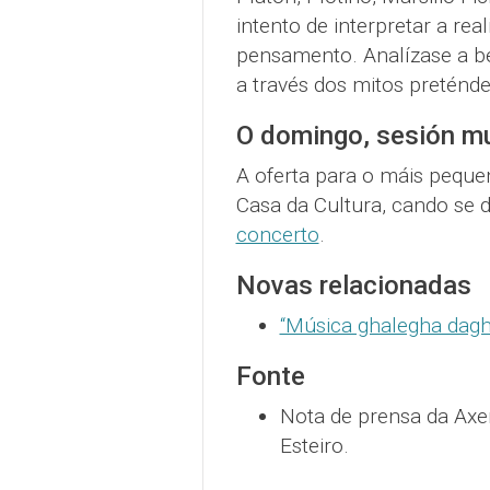
intento de interpretar a re
pensamento. Analízase a be
a través dos mitos preténd
O domingo, sesión m
A oferta para o máis peque
Casa da Cultura, cando se
concerto
.
Novas relacionadas
“Música ghalegha dag
Fonte
Nota de prensa da Axe
Esteiro.