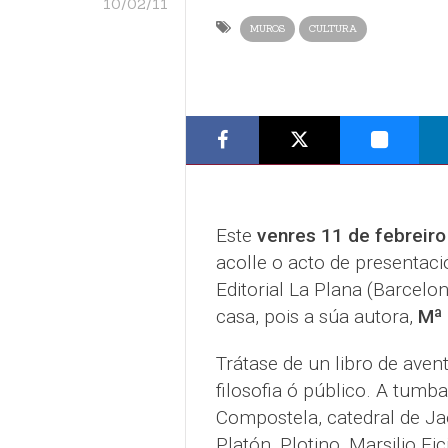
10/02/11
MUROS
CULTURA
Este
venres 11 de febreiro
acolle o acto de presentaci
Editorial La Plana (Barcelon
casa, pois a súa autora,
Mª 
Trátase de un libro de aven
filosofia ó público. A tumb
Compostela, catedral de Jaé
Platón, Plotino, Marsilio Fi