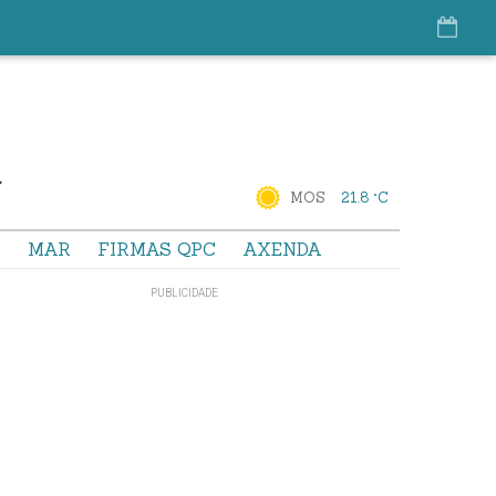
MOS
21.8 °C
S
MAR
FIRMAS QPC
AXENDA