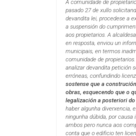
A comunidade de propietarios
pasado 27 de xullo solicita
devandita lei, procedese a ex
a suspensión do cumpriment
aos propietarios. A alcaldes
en resposta, enviou un infor
municipais, en termos inadmi
comunidade de propietarios
analizar devandita petición
erróneas, confundindo licenz
sostense que a construción 
obras, esquecendo que o qu
legalización a posteriori do
haber algunha diverxencia, e
ningunha dúbida, por causa 
ambos pero nunca aos comp
conta que o edificio ten lice