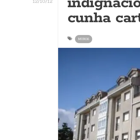
indignaci
12/10/12
cunha car
MUROS