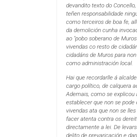
devandito texto do Concello,
teñen responsabilidade ningu
como terceiros de boa fe, al
da demolición cunha invocac
ao "pobo soberano de Muros"
vivendas co resto de cidadá
cidadáns de Muros para non 
como administración local.
Hai que recordarlle á alcald
cargo político, de calquera a
Ademais, como se explicou a
establecer que non se pode d
vivendas ata que non se lles
facer atenta contra os derei
directamente a lei. De levars
delito de prevaricación e da