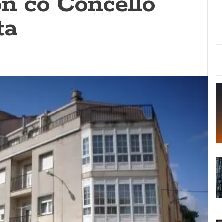
ón co Concello
ta