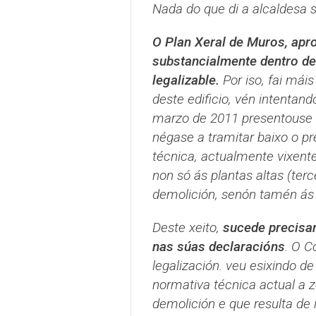
Nada do que di a alcaldesa s
O Plan Xeral de Muros, apro
substancialmente dentro de
legalizable.
Por iso, fai mái
deste edificio, vén intentando
marzo de 2011 presentouse u
négase a tramitar baixo o p
técnica, actualmente vixente
non só ás plantas altas (terc
demolición, senón tamén ás p
Deste xeito,
sucede precisa
nas súas declaracións
. O C
legalización. veu esixindo d
normativa técnica actual a z
demolición e que resulta de