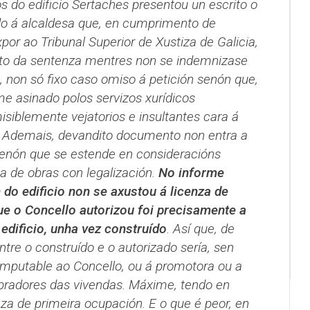
 do edificio Sertaches presentou un escrito o
ndo á alcaldesa que, en cumprimento de
por ao Tribunal Superior de Xustiza de Galicia,
o da sentenza mentres non se indemnizase
a, non só fixo caso omiso á petición senón que,
me asinado polos servizos xurídicos
siblemente vejatorios e insultantes cara á
. Ademais, devandito documento non entra a
 senón que se estende en consideracións
a de obras con legalización.
No informe
do edificio non se axustou á licenza de
e o Concello autorizou foi precisamente a
 edificio, unha vez construído
. Así que, de
ntre o construído e o autorizado sería, sen
imputable ao Concello, ou á promotora ou a
radores das vivendas. Máxime, tendo en
nza de primeira ocupación. E o que é peor, en