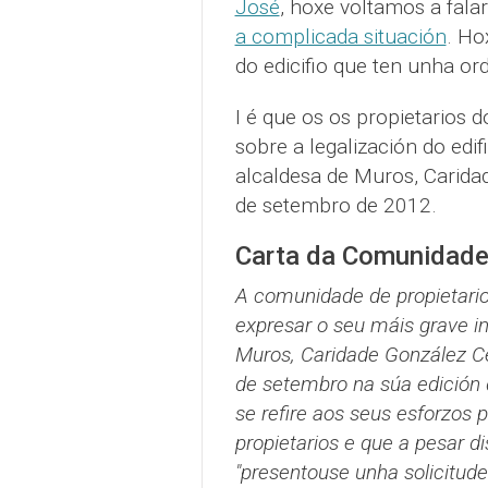
José
, hoxe voltamos a fala
a complicada situación
. Ho
do edicifio que ten unha or
I é que os os propietarios 
sobre a legalización do edif
alcaldesa de Muros, Carida
de setembro de 2012.
Carta da Comunidade
A comunidade de propietario
expresar o seu máis grave i
Muros, Caridade González Cer
de setembro na súa edición d
se refire aos seus esforzos
propietarios e que a pesar d
"presentouse unha solicitude 