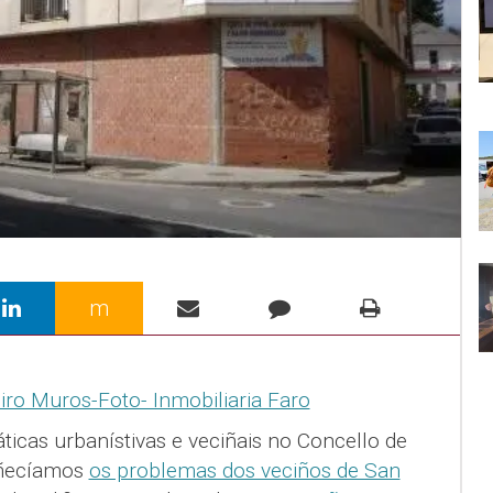
m
cas urbanístivas e veciñais no Concello de
oñecíamos
os problemas dos veciños de San