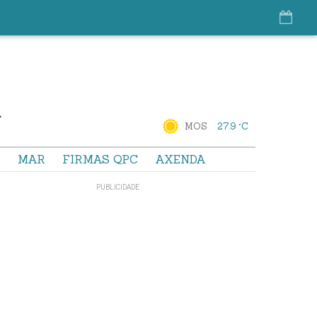
MOS
27.9 °C
S
MAR
FIRMAS QPC
AXENDA