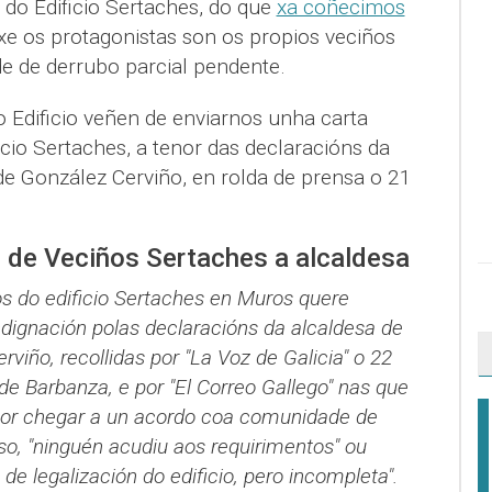
r do Edificio Sertaches, do que
xa coñecimos
xe os protagonistas son os propios veciños
de de derrubo parcial pendente.
do Edificio veñen de enviarnos unha carta
icio Sertaches, a tenor das declaracións da
de González Cerviño, en rolda de prensa o 21
 de Veciños Sertaches a alcaldesa
s do edificio Sertaches en Muros quere
ndignación polas declaracións da alcaldesa de
viño, recollidas por "La Voz de Galicia" o 22
e Barbanza, e por "El Correo Gallego" nas que
 por chegar a un acordo coa comunidade de
iso, "ninguén acudiu aos requirimentos" ou
de legalización do edificio, pero incompleta".