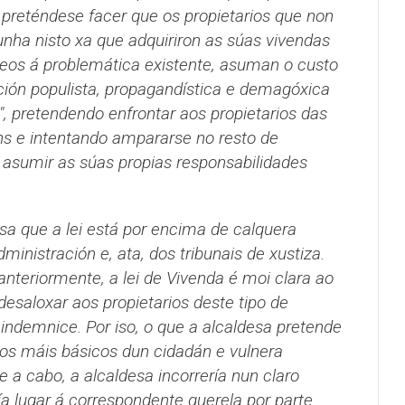
 preténdese facer que os propietarios que non
nha nisto xa que adquiriron as súas vivendas
leos á problemática existente, asuman o custo
ión populista, propagandística e demagóxica
, pretendendo enfrontar aos propietarios das
ns e intentando ampararse no resto de
asumir as súas propias responsabilidades
esa que a lei está por encima de calquera
dministración e, ata, dos tribunais de xustiza.
nteriormente, a lei de Vivenda é moi clara ao
esaloxar aos propietarios deste tipo de
 indemnice. Por iso, o que a alcaldesa pretende
tos máis básicos dun cidadán e vulnera
e a cabo, a alcaldesa incorrería nun claro
ría lugar á correspondente querela por parte