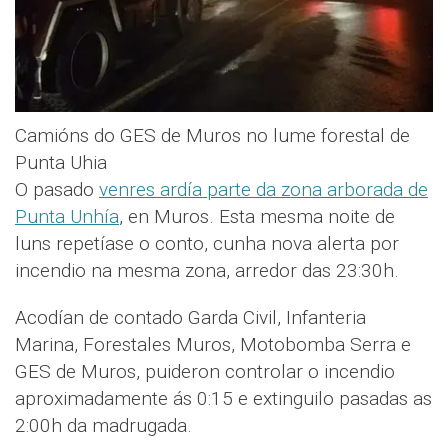
Camións do GES de Muros no lume forestal de
Punta Uhia
O pasado
venres ardía parte da zona arborada de
Punta Unhía
, en Muros. Esta mesma noite de
luns repetíase o conto, cunha nova alerta por
incendio na mesma zona, arredor das 23:30h.
Acodían de contado Garda Civil, Infanteria
Marina, Forestales Muros, Motobomba Serra e
GES de Muros, puideron controlar o incendio
aproximadamente ás 0:15 e extinguilo pasadas as
2:00h da madrugada.